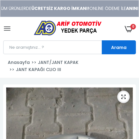
xeneme
M ÜRÜNLERDE
ÜCRETSİZ KARGO İMKANI!
ONLİNE ÖDEME İLE
ANINDA 
xonusu
veren
sitolar
0
Arama
Anasayfa
JANT/JANT KAPAK
JANT KAPAĞI CLIO III