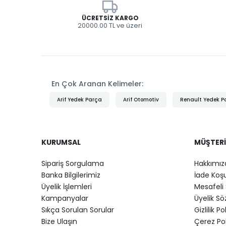
ÜCRETSIZ KARGO
20000.00 TL ve üzeri
En Çok Aranan Kelimeler:
Arif Yedek Parça
Arif Otomotiv
Renault Yedek P
KURUMSAL
MÜŞTERI
Sipariş Sorgulama
Hakkımız
Banka Bilgilerimiz
İade Koşu
Üyelik İşlemleri
Mesafeli 
Kampanyalar
Üyelik S
Sıkça Sorulan Sorular
Gizlilik Po
Bize Ulaşın
Çerez Pol