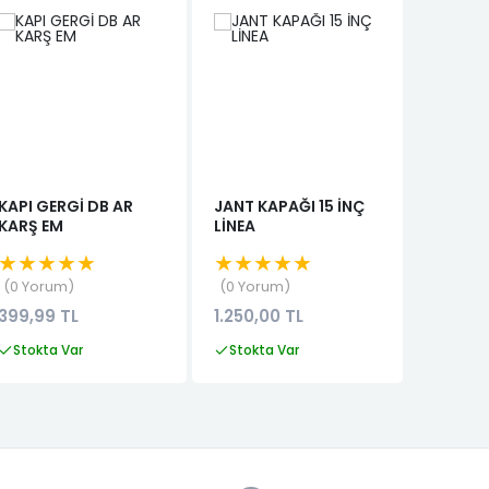
KAPI GERGİ DB AR
JANT KAPAĞI 15 İNÇ
JANT K
KARŞ EM
LİNEA
SYMBO
★★★★★
★★★★★
★★★
0 Yorum
0 Yorum
0 Yor
399,99 TL
1.250,00 TL
180,00
Stokta Var
Stokta Var
Stokta