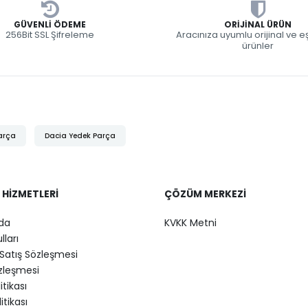
GÜVENLI ÖDEME
ORIJINAL ÜRÜN
256Bit SSL Şifreleme
Aracınıza uyumlu orijinal ve 
ürünler
arça
Dacia Yedek Parça
 HIZMETLERI
ÇÖZÜM MERKEZI
da
KVKK Metni
lları
Satış Sözleşmesi
özleşmesi
litikası
itikası