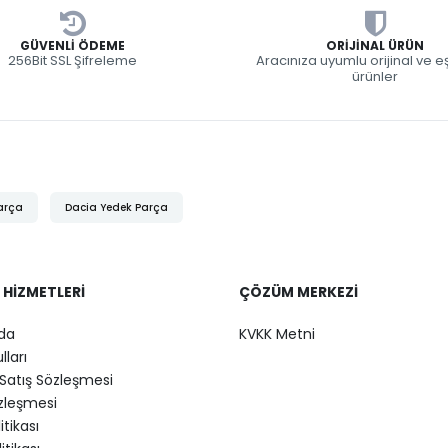
GÜVENLI ÖDEME
ORIJINAL ÜRÜN
256Bit SSL Şifreleme
Aracınıza uyumlu orijinal ve 
ürünler
arça
Dacia Yedek Parça
 HIZMETLERI
ÇÖZÜM MERKEZI
da
KVKK Metni
lları
Satış Sözleşmesi
özleşmesi
litikası