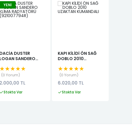
YENI
-%7.
YENI
DACİA DUSTER
KAPI KİLİDİ ÖN SAĞ
ALBEA 
LOGAN SANDERO
DOBLO 2010
KOLTUK
KLİMA RADYATÖRÜ
UZAKTAN
★★★★★
★★★★★
★★★
(921007794R)
KUMANDALI
0 Yorum
0 Yorum
0 Yor
2.000,00 TL
6.020,00 TL
6.999,99
TL
Stokta Var
Stokta Var
Stokta