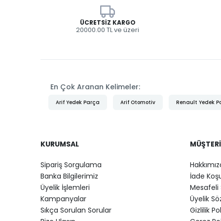
ÜCRETSIZ KARGO
20000.00 TL ve üzeri
En Çok Aranan Kelimeler:
Arif Yedek Parça
Arif Otomotiv
Renault Yedek P
KURUMSAL
MÜŞTERI
Sipariş Sorgulama
Hakkımız
Banka Bilgilerimiz
İade Koşu
Üyelik İşlemleri
Mesafeli 
Kampanyalar
Üyelik S
Sıkça Sorulan Sorular
Gizlilik Po