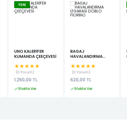
YENI
UNO KALERİFER
BAGAJ
KUMANDA ÇEEÇEVESİ
HAVALANDIRMA
IZGARASI DOBLO
★★★★★
★★★★★
FIORINO
0 Yorum
0 Yorum
1.250,00 TL
620,00 TL
Stokta Var
Stokta Var