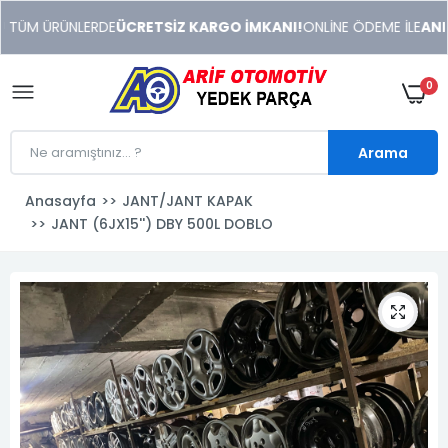
xeneme
 TÜM ÜRÜNLERDE
ÜCRETSİZ KARGO İMKANI!
ONLİNE ÖDEME İLE
ANIND
xonusu
veren
sitolar
0
Arama
Anasayfa
JANT/JANT KAPAK
JANT (6JX15'') DBY 500L DOBLO