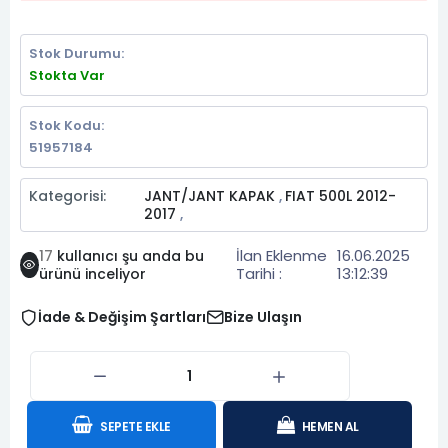
Stok Durumu:
Stokta Var
Stok Kodu:
51957184
Kategorisi:
JANT/JANT KAPAK
FIAT 500L 2012-
,
2017
,
İlan Eklenme
16.06.2025
17
kullanıcı şu anda bu
Tarihi :
13:12:39
ürünü inceliyor
İade & Değişim Şartları
Bize Ulaşın
SEPETE EKLE
HEMEN AL