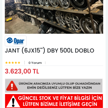
JANT (6JX15'') DBY 500L DOBLO
★★★★★
0 Yorum
3.623,00 TL