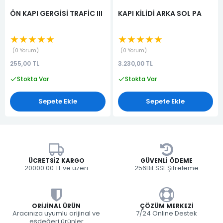
ÖN KAPI GERGİSİ TRAFİC III
KAPI KİLİDİ ARKA SOL PA
★★★★★
★★★★★
0 Yorum
0 Yorum
255,00 TL
3.230,00 TL
Stokta Var
Stokta Var
Sepete Ekle
Sepete Ekle
ÜCRETSIZ KARGO
GÜVENLI ÖDEME
20000.00 TL ve üzeri
256Bit SSL Şifreleme
ORIJINAL ÜRÜN
ÇÖZÜM MERKEZI
Aracınıza uyumlu orijinal ve
7/24 Online Destek
eşdeğeri ürünler