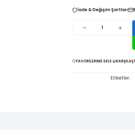
-2024
2006
2010
İade & Değişim Şartları
 1997-
Stilo 2001-
Stilo 2003-
Strada 1999-
Strada 20
002
2003
2007
2005
2011
nic I
Scenic I
Scenic II
Scenic II
Scenic II
-1998
1999-2002
2003-2005
2006-2009
2009-20
FAVORILERIME EKLE
KARŞILAŞT
II 2002-
Trafic II
Trafic III 2013-
Twingo 1993-
Twingo 19
Etiketler:
007
2008-2012
2024
1997
1999