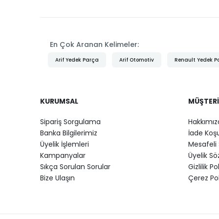
En Çok Aranan Kelimeler:
Arif Yedek Parça
Arif Otomotiv
Renault Yedek P
KURUMSAL
MÜŞTERI
Sipariş Sorgulama
Hakkımız
Banka Bilgilerimiz
İade Koşu
Üyelik İşlemleri
Mesafeli 
Kampanyalar
Üyelik S
Sıkça Sorulan Sorular
Gizlilik Po
Bize Ulaşın
Çerez Pol