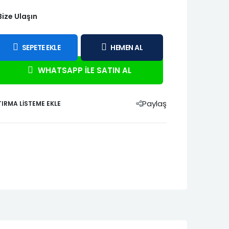
1995-2001
Tipo
Bize Ulaşın
Tempra
05-
Strada 2011-
2014
SEPETE EKLE
HEMEN AL
I
Scenic III
Symbol Joy
Symbol Joy
12
2013-2015
WHATSAPP İLE SATIN AL
2012-2015
2016-2020
Paylaş
IRMA LISTEME EKLE
98-
Twingo 1999-
Twingo 2001-
Twingo II
2001
2002
2007-2014