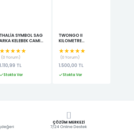
THALİA SYMBOL SAG
TWONGO II
MEGANE
ARKA KELEBEK CAMI
KILOMETRE
YAN HA
833065579R
GOSTERGESI
★★★★★
★★★★★
★★★
0 Yorum
0 Yorum
0 Yor
1.110,99 TL
1.500,00 TL
0,00 T
Stokta Var
Stokta Var
Stokta
ÇÖZÜM MERKEZI
eşdeğeri
7/24 Online Destek