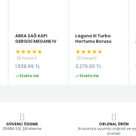
ARKA SAĞ KAPI
Laguna III Turbo
GERGİSİ MEGANE IV
Hortumu Borusu
★★★★★
★★★★★
0 Yorum
0 Yorum
1.539,99 TL
3.270,00 TL
Stokta Var
Stokta Var
GÜVENLI ÖDEME
ORIJINAL ÜRÜN
256Bit SSL Şifreleme
Aracınıza uyumlu orijinal ve 
ürünler