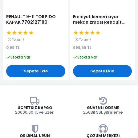
RENAULT 9-11 TORPIDO
Emniyet kemeri ayar
KAPAK 7702127180
mekanizması Renault
Logan
★★★★★
★★★★★
0 Yorum
0 Yorum
0,99 TL
999,99 TL
Stokta Var
Stokta Var
Sepete Ekle
Sepete Ekle
ÜCRETSIZ KARGO
GÜVENLI ÖDEME
20000.00 TL ve üzeri
256Bit SSL Şifreleme
ORIJINAL ÜRÜN
ÇÖZÜM MERKEZI