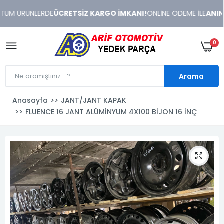
xeneme
TÜM ÜRÜNLERDE
ÜCRETSİZ KARGO İMKANI!
ONLİNE ÖDEME İLE
ANINDA
xonusu
veren
sitolar
0
Arama
Anasayfa
JANT/JANT KAPAK
FLUENCE 16 JANT ALÜMİNYUM 4X100 BİJON 16 İNÇ