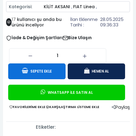
Kategorisi:
KİLİT AKSANI
FIAT Linea
,
,
İlan Eklenme
28.05.2025
17
kullanıcı şu anda bu
Tarihi :
09:36:33
ürünü inceliyor
İade & Değişim Şartları
Bize Ulaşın
SEPETE EKLE
HEMEN AL
WHATSAPP İLE SATIN AL
Paylaş
FAVORILERIME EKLE
KARŞILAŞTIRMA LISTEME EKLE
Etiketler: