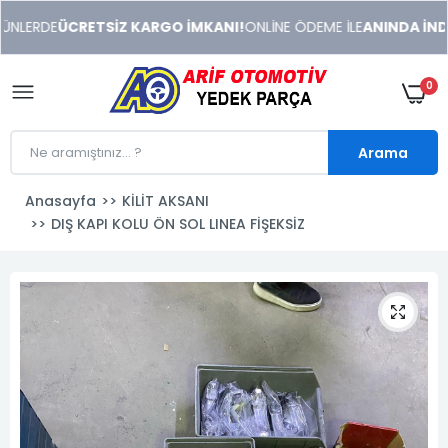
xeneme
NLERDE
ÜCRETSİZ KARGO İMKANI!
ONLİNE ÖDEME İLE
ANINDA İNDİR
xonusu
veren
sitolar
0
Arama
Anasayfa
KİLİT AKSANI
DIŞ KAPI KOLU ÖN SOL LINEA FİŞEKSİZ