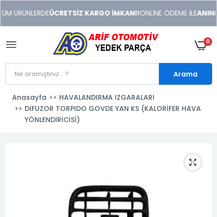
xeneme
TÜM ÜRÜNLERDE
ÜCRETSİZ KARGO İMKANI!
ONLİNE ÖDEME İLE
ANINDA
xonusu
veren
sitolar
0
Arama
Anasayfa
HAVALANDIRMA IZGARALARI
DIFUZOR TORPIDO GOVDE YAN KS (KALORİFER HAVA
YÖNLENDİRİCİSİ)