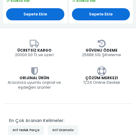
Stokta Var
Stokta Var
Sepete Ekle
Sepete Ekle
ÜCRETSIZ KARGO
GÜVENLI ÖDEME
20000.00 TL ve üzeri
256Bit SSL Şifreleme
ORIJINAL ÜRÜN
ÇÖZÜM MERKEZI
Aracınıza uyumlu orijinal ve
7/24 Online Destek
eşdeğeri ürünler
En Çok Aranan Kelimeler:
Arif Yedek Parça
Arif Otomotiv