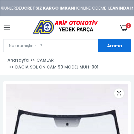
xeneme
RÜNLERDE
ÜCRETSİZ KARGO İMKANI!
ONLİNE ÖDEME İLE
ANINDA İND
xonusu
veren
sitolar
0
Arama
Anasayfa
CAMLAR
DACIA SOL ON CAM 90 MODEL MUH-001