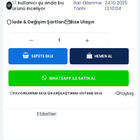
İlan Eklenme
24.10.2025
17
kullanıcı şu anda bu
Tarihi :
13:10:04
ürünü inceliyor
İade & Değişim Şartları
Bize Ulaşın
SEPETE EKLE
HEMEN AL
WHATSAPP İLE SATIN AL
Paylaş
FAVORILERIME EKLE
KARŞILAŞTIRMA LISTEME EKLE
Etiketler: