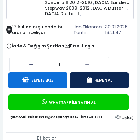
Sandero II 2012-2016
DACIA Sandero
,
Stepway 2009-2012
DACIA Duster I
,
,
DACIA Duster II
,
İlan Eklenme
30.01.2025
17
kullanıcı şu anda bu
Tarihi :
18:21:47
ürünü inceliyor
İade & Değişim Şartları
Bize Ulaşın
SEPETE EKLE
HEMEN AL
WHATSAPP İLE SATIN AL
Paylaş
FAVORILERIME EKLE
KARŞILAŞTIRMA LISTEME EKLE
Etiketler: