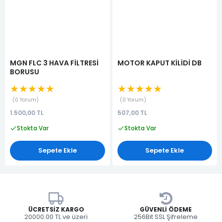
MGN FLC 3 HAVA FİLTRESİ
MOTOR KAPUT KİLİDİ DB
BORUSU
★★★★★
★★★★★
0 Yorum
0 Yorum
1.500,00 TL
507,00 TL
Stokta Var
Stokta Var
Sepete Ekle
Sepete Ekle
ÜCRETSIZ KARGO
GÜVENLI ÖDEME
20000.00 TL ve üzeri
256Bit SSL Şifreleme