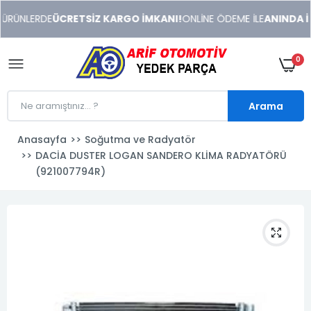
xeneme
ÜRÜNLERDE
ÜCRETSİZ KARGO İMKANI!
ONLİNE ÖDEME İLE
ANINDA İND
xonusu
veren
sitolar
0
Arama
Anasayfa
Soğutma ve Radyatör
DACİA DUSTER LOGAN SANDERO KLİMA RADYATÖRÜ
(921007794R)