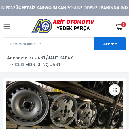
xeneme
NLERDE
ÜCRETSİZ KARGO İMKANI!
ONLİNE ÖDEME İLE
ANINDA İNDİRİ
xonusu
veren
sitolar
0
Arama
Anasayfa
JANT/JANT KAPAK
CLIO MGN 13 İNÇ JANT