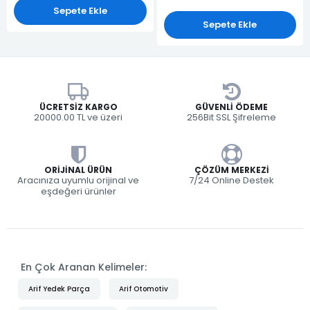
Sepete Ekle
Sepete Ekle
ÜCRETSIZ KARGO
GÜVENLI ÖDEME
20000.00 TL ve üzeri
256Bit SSL Şifreleme
ORIJINAL ÜRÜN
ÇÖZÜM MERKEZI
Aracınıza uyumlu orijinal ve
7/24 Online Destek
eşdeğeri ürünler
En Çok Aranan Kelimeler:
Arif Yedek Parça
Arif Otomotiv