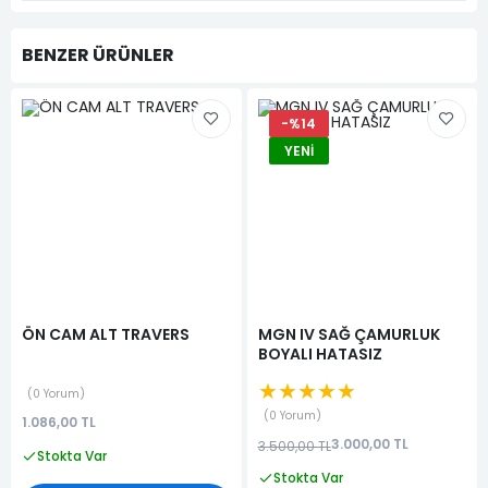
BENZER ÜRÜNLER
-%14
YENI
ÖN CAM ALT TRAVERS
MGN IV SAĞ ÇAMURLUK
BOYALI HATASIZ
★★★★★
0 Yorum
0 Yorum
1.086,00 TL
3.000,00 TL
3.500,00 TL
Stokta Var
Stokta Var