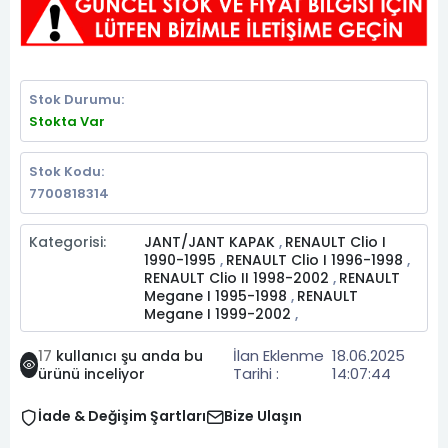
Stok Durumu:
Stokta Var
Stok Kodu:
7700818314
Kategorisi:
JANT/JANT KAPAK
RENAULT Clio I
,
1990-1995
RENAULT Clio I 1996-1998
,
,
RENAULT Clio II 1998-2002
RENAULT
,
Megane I 1995-1998
RENAULT
,
Megane I 1999-2002
,
İlan Eklenme
18.06.2025
17
kullanıcı şu anda bu
Tarihi :
14:07:44
ürünü inceliyor
İade & Değişim Şartları
Bize Ulaşın