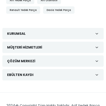
Arif Yedek Parça
Arif Otomotiv
Renault Yedek Parça
Dacia Yedek Parça
KURUMSAL
MÜŞTERI HIZMETLERI
ÇÖZÜM MERKEZI
EBÜLTEN KAYDI
2024@ Copyright Tüm Hakkı Saklıdır. Arif Yedek Parça