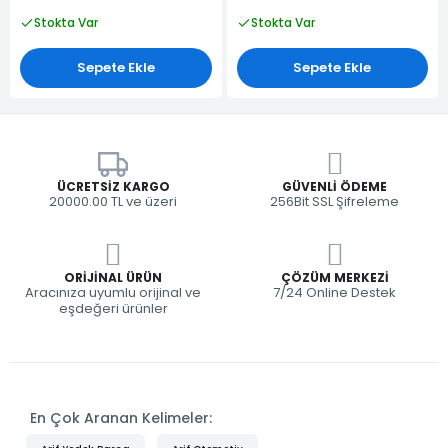
Stokta Var
Stokta Var
Sepete Ekle
Sepete Ekle
ÜCRETSIZ KARGO
GÜVENLI ÖDEME
20000.00 TL ve üzeri
256Bit SSL Şifreleme
ORIJINAL ÜRÜN
ÇÖZÜM MERKEZI
Aracınıza uyumlu orijinal ve
7/24 Online Destek
eşdeğeri ürünler
En Çok Aranan Kelimeler: