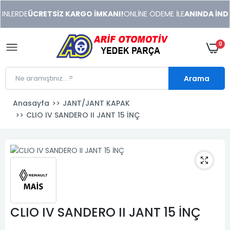
xeneme
NLERDE
ÜCRETSİZ KARGO İMKANI!
ONLİNE ÖDEME İLE
ANINDA İNDİR
xonusu
veren
sitolar
0
Arama
Anasayfa
JANT/JANT KAPAK
CLIO IV SANDERO II JANT 15 İNÇ
CLIO IV SANDERO II JANT 15 İNÇ