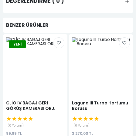
DEĞERLENDIRME ( 0 )
BENZER ÜRÜNLER
YENI
CLİO IV BAGAJ GERI
Laguna III Turbo Hortumu
GÖRÜŞ KAMERASI ORJ.
Borusu
★★★★★
★★★★★
0 Yorum
0 Yorum
99,99 TL
3.270,00 TL