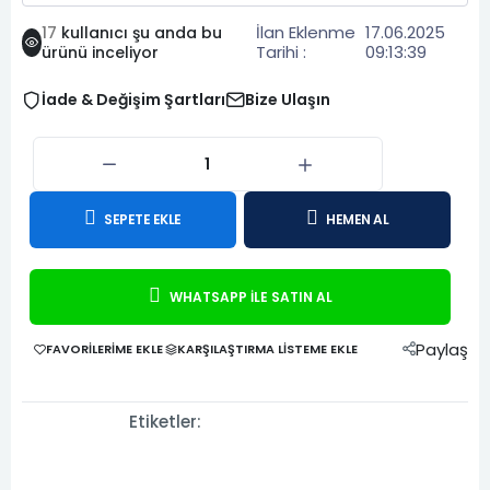
İlan Eklenme
17.06.2025
17
kullanıcı şu anda bu
Tarihi :
09:13:39
ürünü inceliyor
İade & Değişim Şartları
Bize Ulaşın
SEPETE EKLE
HEMEN AL
WHATSAPP İLE SATIN AL
Paylaş
FAVORILERIME EKLE
KARŞILAŞTIRMA LISTEME EKLE
Etiketler: