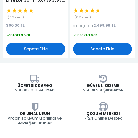
(KALORİFER HAVA
★★★★★
★★★★★
YÖNLENDİRİCİSİ)
0 Yorum
0 Yorum
300,00 TL
2.499,99 TL
3.000,00 TL
Stokta Var
Stokta Var
Sepete Ekle
Sepete Ekle
ÜCRETSIZ KARGO
GÜVENLI ÖDEME
20000.00 TL ve üzeri
256Bit SSL Şifreleme
ORIJINAL ÜRÜN
ÇÖZÜM MERKEZI
Aracınıza uyumlu orijinal ve
7/24 Online Destek
eşdeğeri ürünler