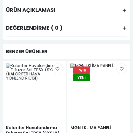
ÜRÜN AÇIKLAMASI
DEĞERLENDIRME ( 0 )
BENZER ÜRÜNLER
-%16
YENI
Kalorifer Havalandırma
MGN I KLİMA PANELİ
Dıfuzor Sol TPSX (SXSLX)