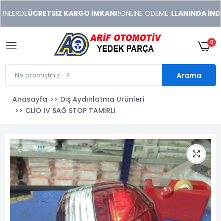
xeneme
LERDE
ÜCRETSİZ KARGO İMKANI!
ONLİNE ÖDEME İLE
ANINDA İNDİRİ
xonusu
veren
sitolar
0
Arama
Anasayfa
Dış Aydınlatma Ürünleri
CLİO IV SAĞ STOP TAMİRLİ