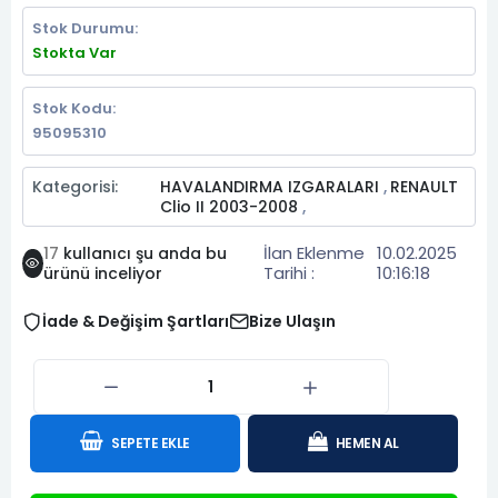
Stok Durumu:
Stokta Var
Stok Kodu:
95095310
Kategorisi:
HAVALANDIRMA IZGARALARI
RENAULT
,
Clio II 2003-2008
,
İlan Eklenme
10.02.2025
17
kullanıcı şu anda bu
Tarihi :
10:16:18
ürünü inceliyor
İade & Değişim Şartları
Bize Ulaşın
SEPETE EKLE
HEMEN AL