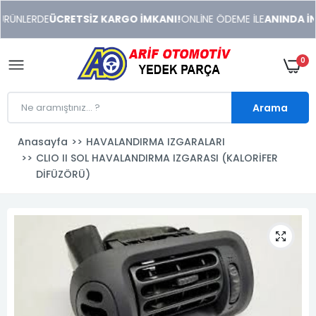
xeneme
RÜNLERDE
ÜCRETSİZ KARGO İMKANI!
ONLİNE ÖDEME İLE
ANINDA İND
xonusu
veren
sitolar
0
Arama
Anasayfa
HAVALANDIRMA IZGARALARI
CLIO II SOL HAVALANDIRMA IZGARASI (KALORİFER
DİFÜZÖRÜ)