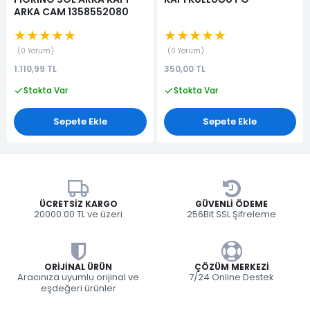
ARKA CAM 1358552080
★★★★★
★★★★★
0 Yorum
0 Yorum
1.110,99 TL
350,00 TL
Stokta Var
Stokta Var
Sepete Ekle
Sepete Ekle
ÜCRETSIZ KARGO
GÜVENLI ÖDEME
20000.00 TL ve üzeri
256Bit SSL Şifreleme
ORIJINAL ÜRÜN
ÇÖZÜM MERKEZI
Aracınıza uyumlu orijinal ve
7/24 Online Destek
eşdeğeri ürünler