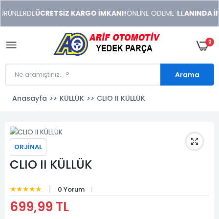
xeneme
ÜRÜNLERDE
ÜCRETSİZ KARGO İMKANI!
ONLİNE ÖDEME İLE
ANINDA İND
xonusu
veren
sitolar
0
Arama
Anasayfa
KÜLLÜK
CLIO II KÜLLÜK
ORJİNAL
CLIO II KÜLLÜK
★★★★★
0 Yorum
699,99 TL