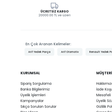
ÜCRETSIZ KARGO
20000.00 TL ve üzeri
En Çok Aranan Kelimeler:
Arif Yedek Parça
Arif Otomotiv
Renault Yedek P
KURUMSAL
MÜŞTERI
Sipariş Sorgulama
Hakkımız
Banka Bilgilerimiz
İade Koşu
Üyelik İşlemleri
Mesafeli 
Kampanyalar
Üyelik S
Sıkça Sorulan Sorular
Gizlilik Po