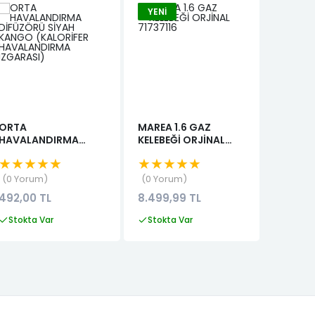
YENI
-%37
ORTA
MAREA 1.6 GAZ
MGN 2
HAVALANDIRMA
KELEBEĞİ ORJİNAL
BORUS
DİFÜZÖRÜ SİYAH
71737116
★★★★★
★★★★★
★★★
KANGO (KALORİFER
HAVALANDIRMA
0 Yorum
0 Yorum
0 Yor
IZGARASI)
492,00 TL
8.499,99 TL
8.000,00
TL
Stokta Var
Stokta Var
Stokta