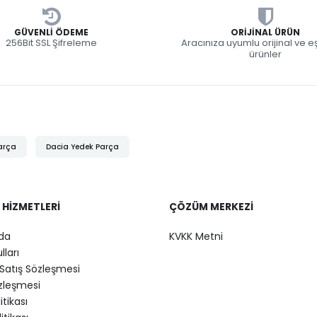
GÜVENLI ÖDEME
ORIJINAL ÜRÜN
256Bit SSL Şifreleme
Aracınıza uyumlu orijinal ve 
ürünler
arça
Dacia Yedek Parça
 HIZMETLERI
ÇÖZÜM MERKEZI
da
KVKK Metni
lları
Satış Sözleşmesi
özleşmesi
litikası