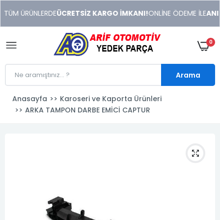
xeneme
! TÜM ÜRÜNLERDE
ÜCRETSİZ KARGO İMKANI!
ONLİNE ÖDEME İLE
ANIN
xonusu
veren
sitolar
0
Arama
Anasayfa
Karoseri ve Kaporta Ürünleri
ARKA TAMPON DARBE EMİCİ CAPTUR