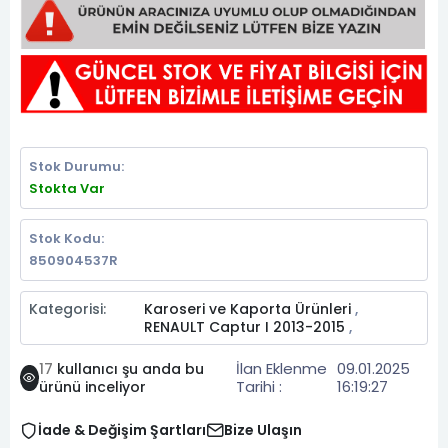
Stok Durumu:
Stokta Var
Stok Kodu:
850904537R
Kategorisi:
Karoseri ve Kaporta Ürünleri
,
RENAULT Captur I 2013-2015
,
İlan Eklenme
09.01.2025
17
kullanıcı şu anda bu
Tarihi :
16:19:27
ürünü inceliyor
İade & Değişim Şartları
Bize Ulaşın