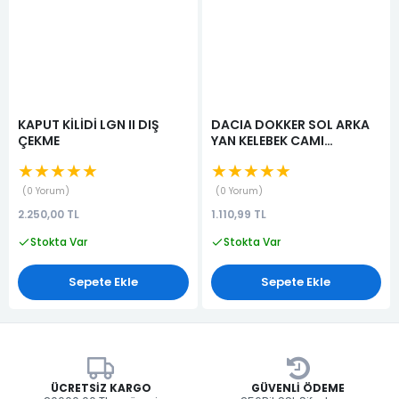
KAPUT KİLİDİ LGN II DIŞ
DACIA DOKKER SOL ARKA
ÇEKME
YAN KELEBEK CAMI
833077547R
★★★★★
★★★★★
0 Yorum
0 Yorum
2.250,00 TL
1.110,99 TL
Stokta Var
Stokta Var
Sepete Ekle
Sepete Ekle
ÜCRETSIZ KARGO
GÜVENLI ÖDEME