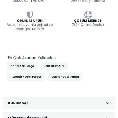
20000.00 TL ve üzeri
256Bit SSL Şifreleme
ORIJINAL ÜRÜN
ÇÖZÜM MERKEZI
Aracınıza uyumlu orijinal ve
7/24 Online Destek
eşdeğeri ürünler
En Çok Aranan Kelimeler:
Arif Yedek Parça
Arif Otomotiv
Renault Yedek Parça
Dacia Yedek Parça
KURUMSAL