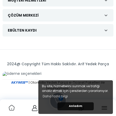
MÜŞTERI HIZMETLERI
ÇÖZÜM MERKEZI
EBÜLTEN KAYDI
2024@ Copyright Tüm Hakkı Saklıdır. Arif Yedek Parça
AKYWEB™
| Otomotiv Yedek Parça e-Ticaret Paketleri ile
Bu site, hizmetlerini sunmak ve trafiği
hazırlanmıştır.
analiz etmek için çerezlerden yararlanıyor.
Daha fazla bilgi
0
Anladım