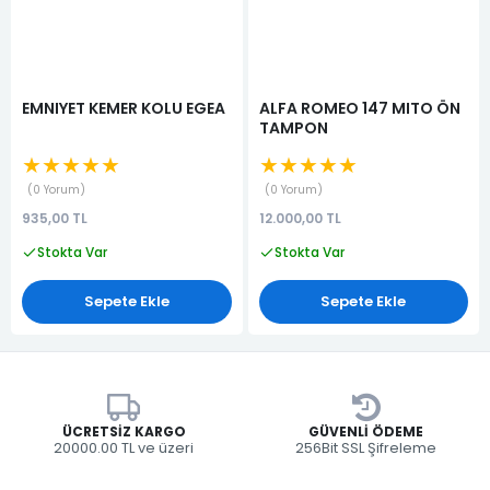
EMNIYET KEMER KOLU EGEA
ALFA ROMEO 147 MITO ÖN
TAMPON
★★★★★
★★★★★
0 Yorum
0 Yorum
935,00 TL
12.000,00 TL
Stokta Var
Stokta Var
Sepete Ekle
Sepete Ekle
ÜCRETSIZ KARGO
GÜVENLI ÖDEME
20000.00 TL ve üzeri
256Bit SSL Şifreleme