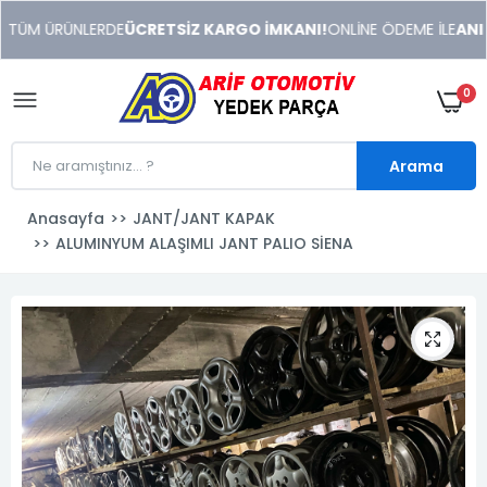
xeneme
 TÜM ÜRÜNLERDE
ÜCRETSİZ KARGO İMKANI!
ONLİNE ÖDEME İLE
ANIND
xonusu
veren
sitolar
0
Arama
Anasayfa
JANT/JANT KAPAK
ALUMINYUM ALAŞIMLI JANT PALIO SİENA